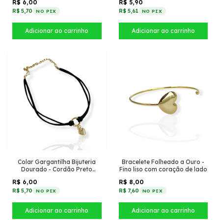
R$ 6,00
R$ 5,90
zircônia
R$ 5,70
R$ 5,61
NO PIX
NO PIX
Colar Gargantilha Bijuteria
Bracelete Folheado a Ouro -
Dourado - Cordão Preto
Fino liso com coração de lado
duplo + Pingente Coração liso
R$ 6,00
R$ 8,00
pequeno dourado
R$ 5,70
R$ 7,60
NO PIX
NO PIX