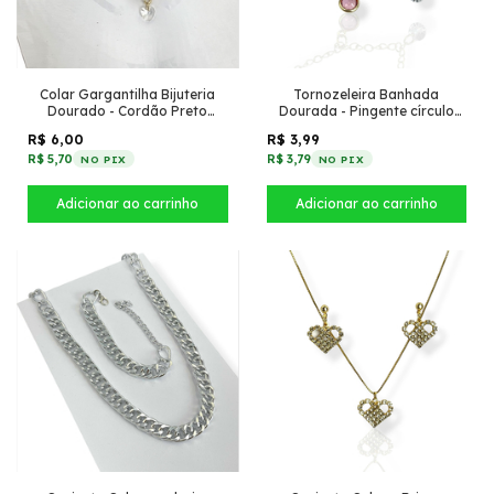
Colar Gargantilha Bijuteria
Tornozeleira Banhada
Dourado - Cordão Preto
Dourada - Pingente círculo
duplo + Pingente Coração de
zircônia + 2 tiffany Rosa
R$ 6,00
R$ 3,99
acrilico
R$ 5,70
R$ 3,79
NO PIX
NO PIX