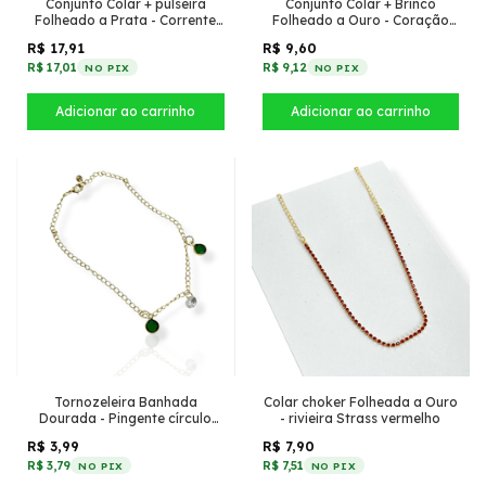
Conjunto Colar + pulseira
Conjunto Colar + Brinco
Folheado a Prata - Corrente
Folheado a Ouro - Coração
Groumet grossa 10mm
cravejado + losango
R$ 17,91
R$ 9,60
cravejado
R$ 17,01
R$ 9,12
NO PIX
NO PIX
Tornozeleira Banhada
Colar choker Folheada a Ouro
Dourada - Pingente círculo
- rivieira Strass vermelho
zircônia + 2 tiffany Esmeralda
R$ 3,99
R$ 7,90
R$ 3,79
R$ 7,51
NO PIX
NO PIX