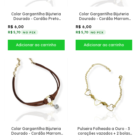
Colar Gargantilha Bijuteria
Colar Gargantilha Bijuteria
Dourado - Cordão Preto
Dourado - Cordão Marrom
duplo + Pingente gota de
duplo + Pingente Coração de
R$ 6,00
R$ 6,00
zircônia
acrilico
R$ 5,70
R$ 5,70
NO PIX
NO PIX
Colar Gargantilha Bijuteria
Pulseira Folheada a Ouro - 3
Dourado - Cordão Marrom
corações vazados + 2 bolas
duplo + Pingente Gota de
douradas