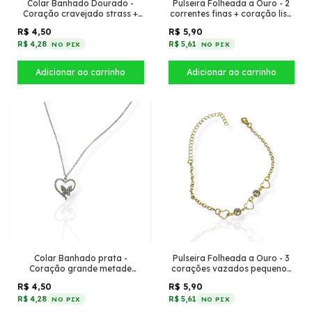
Colar Banhado Dourado -
Pulseira Folheada a Ouro - 2
Coração cravejado strass +
correntes finas + coração liso
mini coração
no meio
R$ 4,50
R$ 5,90
R$ 4,28
R$ 5,61
NO PIX
NO PIX
Colar Banhado prata -
Pulseira Folheada a Ouro - 3
Coração grande metade
corações vazados pequenos
cravejado com borboleta
+ 2 strass
R$ 4,50
R$ 5,90
cravejada
R$ 4,28
R$ 5,61
NO PIX
NO PIX