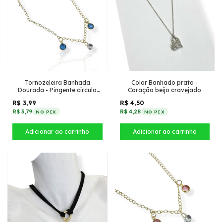
Tornozeleira Banhada
Colar Banhado prata -
Dourada - Pingente círculo
Coração beijo cravejado
zircônia + 2 tiffany Azul
R$ 3,99
R$ 4,50
R$ 3,79
R$ 4,28
NO PIX
NO PIX