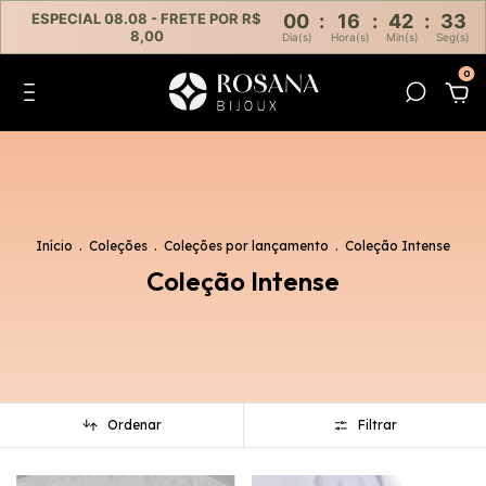
ESPECIAL 08.08 - FRETE POR R$
00
:
16
:
42
:
32
8,00
Dia(s)
Hora(s)
Min(s)
Seg(s)
0
Início
.
Coleções
.
Coleções por lançamento
.
Coleção Intense
Coleção Intense
Ordenar
Filtrar