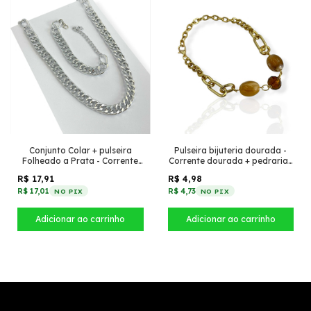
Conjunto Colar + pulseira
Pulseira bijuteria dourada -
Folheado a Prata - Corrente
Corrente dourada + pedrarias
Groumet grossa 10mm
doce de leite
R$ 17,91
R$ 4,98
R$ 17,01
R$ 4,73
NO PIX
NO PIX