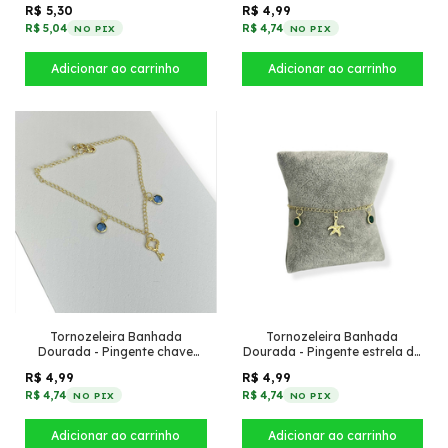
R$ 5,30
R$ 4,99
(Topázio Azul)
R$ 5,04
R$ 4,74
NO PIX
NO PIX
Tornozeleira Banhada
Tornozeleira Banhada
Dourada - Pingente chave
Dourada - Pingente estrela do
trevo + Tiffany pendurado
mar + Tiffany pendurado
R$ 4,99
R$ 4,99
(Azul Inverno)
(Esmeralda)
R$ 4,74
R$ 4,74
NO PIX
NO PIX