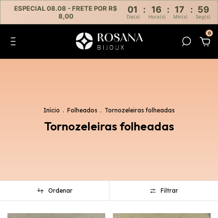
ESPECIAL 08.08 - FRETE POR R$
01
:
16
:
17
:
56
8,00
Dia(s)
Hora(s)
Min(s)
Seg(s)
0
Início
.
Folheados
.
Tornozeleiras folheadas
Tornozeleiras folheadas
Ordenar
Filtrar