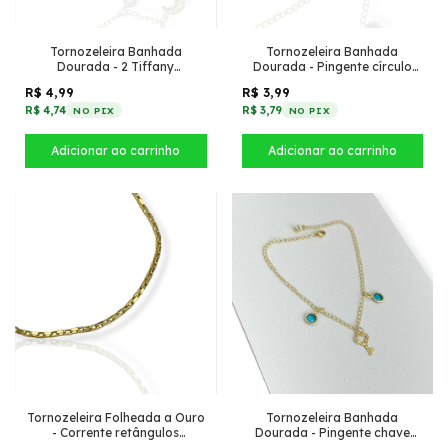
Tornozeleira Banhada
Tornozeleira Banhada
Dourada - 2 Tiffany
Dourada - Pingente círculo
Transparente com Lua
zircônia + 2 tiffany Azul claro
R$ 4,99
R$ 3,99
R$ 4,74
R$ 3,79
NO PIX
NO PIX
Tornozeleira Folheada a Ouro
Tornozeleira Banhada
- Corrente retângulos
Dourada - Pingente chave
pequenos conectados
trevo + Tiffany pendurado