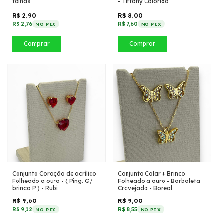
folhas
- Tiffany Colorido
R$ 2,90
R$ 8,00
R$ 2,76
R$ 7,60
NO PIX
NO PIX
Comprar
Comprar
Conjunto Coração de acrílico
Conjunto Colar + Brinco
Folheado a ouro - ( Ping. G/
Folheado a ouro - Borboleta
brinco P ) - Rubi
Cravejada - Boreal
R$ 9,60
R$ 9,00
R$ 9,12
R$ 8,55
NO PIX
NO PIX