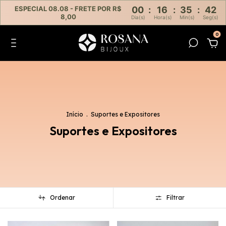
ESPECIAL 08.08 - FRETE POR R$
00
:
16
:
35
:
41
8,00
Dia(s)
Hora(s)
Min(s)
Seg(s)
0
Início
.
Suportes e Expositores
Suportes e Expositores
Ordenar
Filtrar