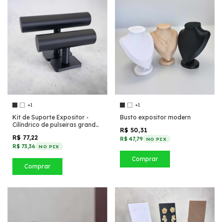
+1
+1
Kit de Suporte Expositor -
Busto expositor modern
Cilíndrico de pulseiras grande
R$ 50,31
e médio
R$ 77,22
R$ 47,79
NO PIX
R$ 73,36
NO PIX
Comprar
Comprar