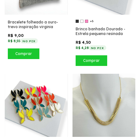
+6
Bracelete folheado a ouro-
trevo inspiração virginia
Brinco banhado Dourado -
Estrela pequena resinada
R$ 9,00
R$ 8,55
NO PIX
R$ 4,50
R$ 4,28
NO PIX
Comprar
Comprar