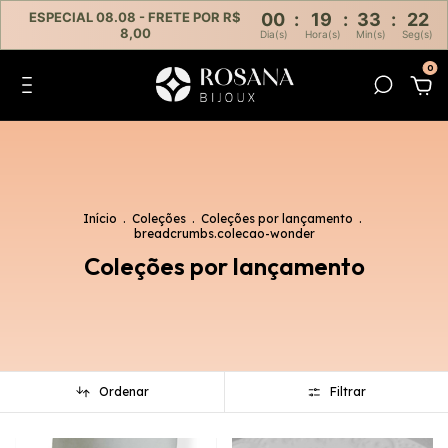
ESPECIAL 08.08 - FRETE POR R$
00
:
19
:
33
:
20
8,00
Dia(s)
Hora(s)
Min(s)
Seg(s)
0
Início
.
Coleções
.
Coleções por lançamento
.
breadcrumbs.colecao-wonder
Coleções por lançamento
Ordenar
Filtrar