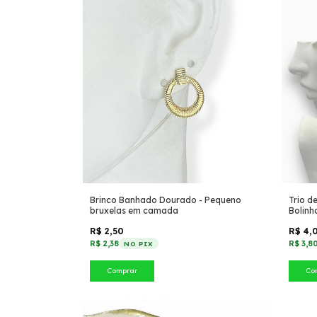
Brinco Banhado Dourado - Pequeno
Trio d
bruxelas em camada
Bolinh
R$ 2,50
R$ 4,
R$ 2,38
R$ 3,8
NO PIX
Comprar
Co