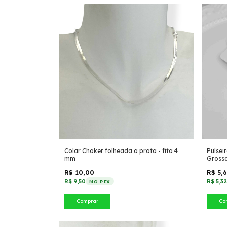
Colar Choker folheada a prata - fita 4
Pulsei
mm
Gross
R$ 10,00
R$ 5,
R$ 9,50
R$ 5,3
NO PIX
Comprar
Co