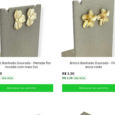
o Banhado Dourado - Metade flor
Brinco Banhado Dourado - Fl
riscada com meio liso
encurvada
50
R$ 2,50
8
R$ 2,38
NO PIX
NO PIX