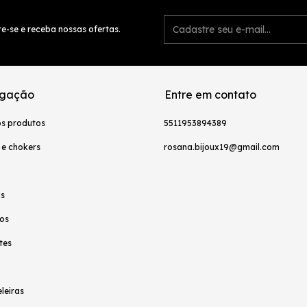
e-se e receba nossas ofertas.
gação
Entre em contato
os produtos
5511953894389
 e chokers
rosana.bijoux19@gmail.com
as
os
tes
leiras