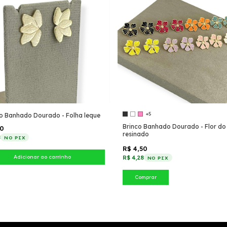
+5
co Banhado Dourado - Folha leque
Brinco Banhado Dourado - Flor d
50
resinado
8
NO PIX
R$ 4,50
R$ 4,28
NO PIX
Comprar