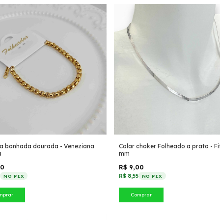
ra banhada dourada - Veneziana
Colar choker Folheado a prata - Fi
a
mm
60
R$ 9,00
2
R$ 8,55
NO PIX
NO PIX
mprar
Comprar