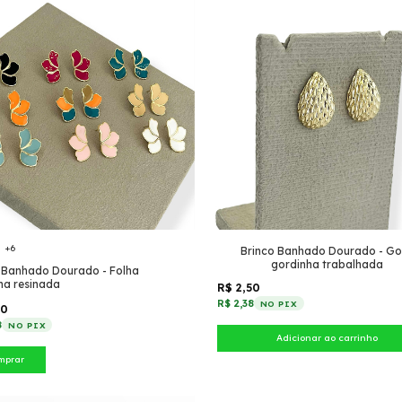
+6
Brinco Banhado Dourado - Go
gordinha trabalhada
 Banhado Dourado - Folha
na resinada
R$ 2,50
R$ 2,38
NO PIX
50
8
NO PIX
mprar