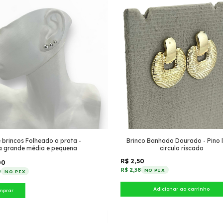
e brincos Folheado a prata -
Brinco Banhado Dourado - Pino l
a grande média e pequena
circulo riscado
R$ 2,50
00
R$ 2,38
NO PIX
0
NO PIX
mprar