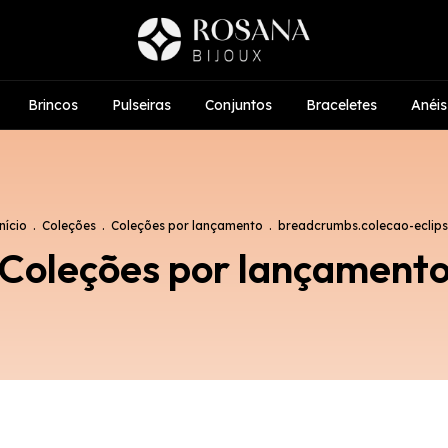
Brincos
Pulseiras
Conjuntos
Braceletes
Anéis
nício
.
Coleções
.
Coleções por lançamento
.
breadcrumbs.colecao-eclip
Coleções por lançament