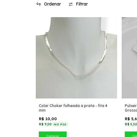
Ordenar
Filtrar
Colar Choker folheada a prata - fita 4
Pulsei
mm
Gross
R$ 10,00
R$ 5,
R$ 9,50
R$ 5,3
NO PIX
Comprar
Co