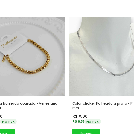
ra banhada dourada - Veneziana
Colar choker Folheado a prata - Fi
a
mm
60
R$ 9,00
2
R$ 8,55
NO PIX
NO PIX
mprar
Comprar