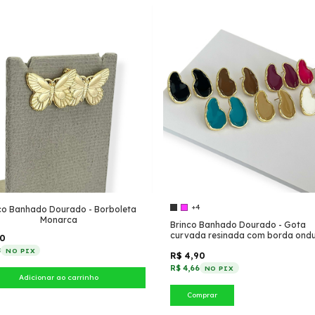
+4
co Banhado Dourado - Borboleta
Monarca
Brinco Banhado Dourado - Gota
curvada resinada com borda ond
50
8
NO PIX
R$ 4,90
R$ 4,66
NO PIX
Comprar