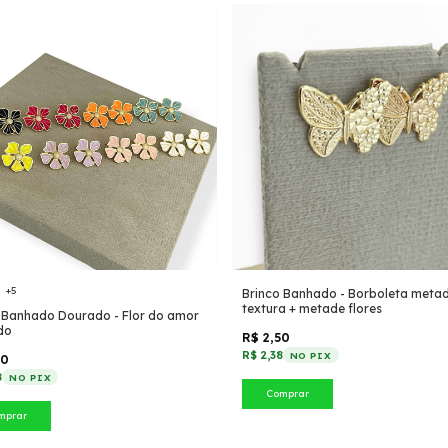
+5
Brinco Banhado - Borboleta meta
textura + metade flores
 Banhado Dourado - Flor do amor
do
R$ 2,50
R$ 2,38
NO PIX
50
8
NO PIX
Comprar
mprar