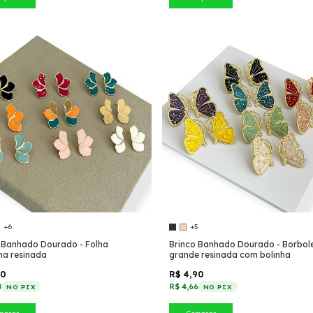
+6
+5
 Banhado Dourado - Folha
Brinco Banhado Dourado - Borbol
na resinada
grande resinada com bolinha
50
R$ 4,90
8
R$ 4,66
NO PIX
NO PIX