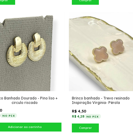
mprar
Comprar
co Banhado Dourado - Pino liso +
Brinco banhado - Trevo resinado
circulo riscado
Inspiração Virginia- Pérola
50
R$ 4,50
8
NO PIX
R$ 4,28
NO PIX
Comprar