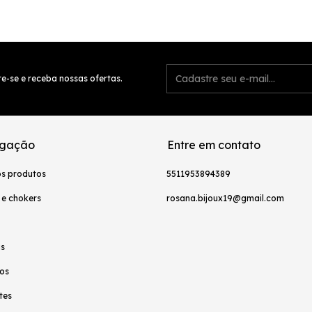
e-se e receba nossas ofertas.
gação
Entre em contato
os produtos
5511953894389
 e chokers
rosana.bijoux19@gmail.com
as
os
tes