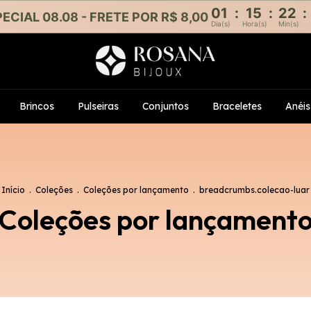
01
:
15
:
22
:
ECIAL 08.08 - FRETE POR R$ 8,00
Dia(s)
Hora(s)
Min(s)
Brincos
Pulseiras
Conjuntos
Braceletes
Anéis
Início
.
Coleções
.
Coleções por lançamento
.
breadcrumbs.colecao-luar
Coleções por lançament