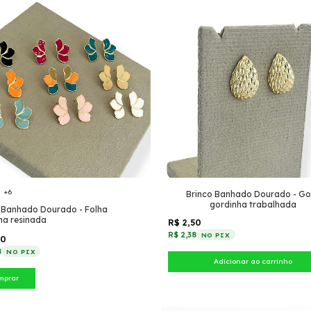
+6
Brinco Banhado Dourado - Go
gordinha trabalhada
 Banhado Dourado - Folha
na resinada
R$ 2,50
R$ 2,38
NO PIX
50
8
NO PIX
mprar