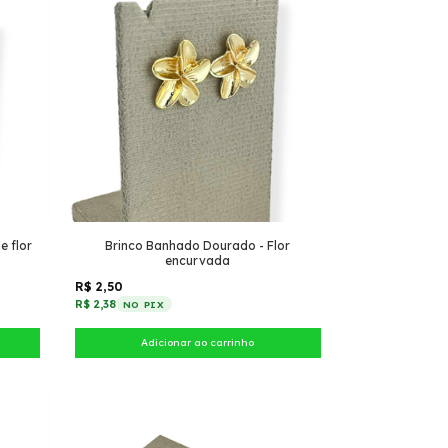
e flor
Brinco Banhado Dourado - Flor
encurvada
R$ 2,50
R$ 2,38
NO PIX