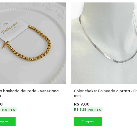
ra banhada dourada - Veneziana
Colar choker Folheado a prata - Fi
a
mm
60
R$ 9,00
2
R$ 8,55
NO PIX
NO PIX
mprar
Comprar