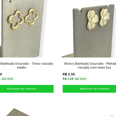
o Banhado Dourado - Trevo vazado
Brinco Banhado Dourado - Metad
médio
riscada com meio liso
50
R$ 2,50
8
R$ 2,38
NO PIX
NO PIX