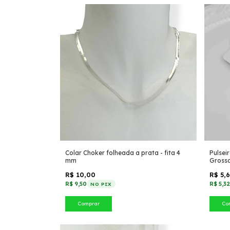
Colar Choker folheada a prata - fita 4
Pulsei
mm
Gross
R$ 10,00
R$ 5,
R$ 9,50
R$ 5,3
NO PIX
Comprar
Co