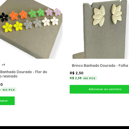
+4
Brinco Banhado Dourado - Folha 
 Banhado Dourado - Flor do
R$ 2,50
o resinado
R$ 2,38
NO PIX
90
6
NO PIX
mprar