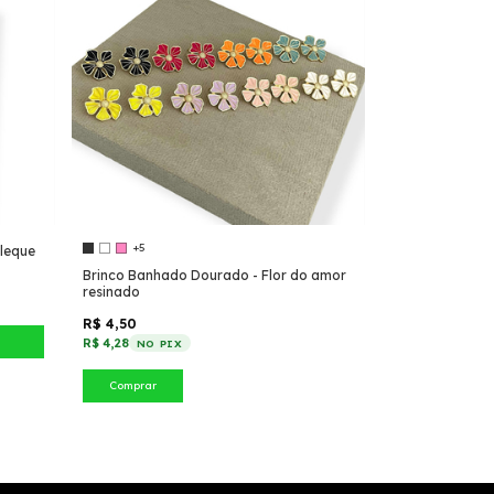
+5
leque
Brinco Banhado Dourado - Flor do amor
resinado
R$ 4,50
R$ 4,28
NO PIX
Comprar