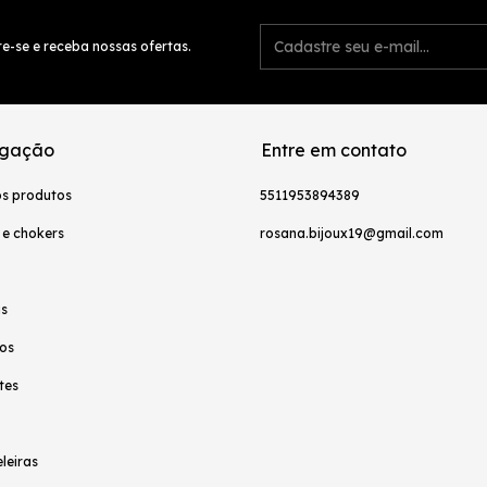
e-se e receba nossas ofertas.
gação
Entre em contato
os produtos
5511953894389
 e chokers
rosana.bijoux19@gmail.com
as
os
tes
leiras