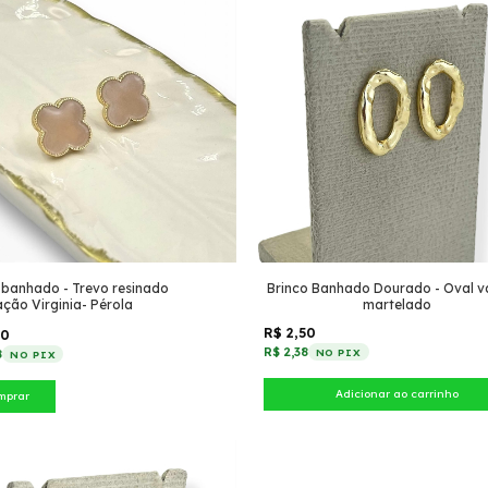
 banhado - Trevo resinado
Brinco Banhado Dourado - Oval 
ação Virginia- Pérola
martelado
R$ 2,50
50
R$ 2,38
NO PIX
8
NO PIX
mprar