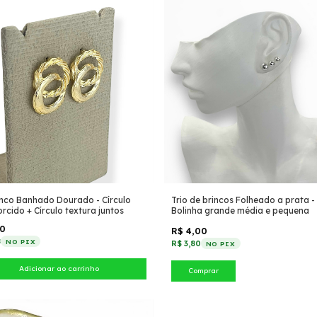
inco Banhado Dourado - Círculo
Trio de brincos Folheado a prata -
orcido + Círculo textura juntos
Bolinha grande média e pequena
50
R$ 4,00
8
NO PIX
R$ 3,80
NO PIX
Comprar